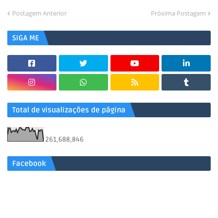
Postagem Anterior
Próxima Postagem
SIGA ME
Total de visualizações de página
261,688,846
Facebook