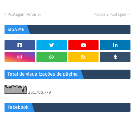
Postagem Anterior
Próxima Postagem
SIGA ME
Total de visualizações de página
261,700,779
Facebook