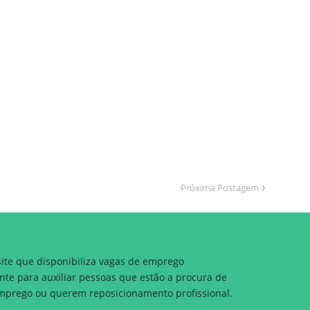
Próxima Postagem
site que disponibiliza vagas de emprego
nte para auxiliar pessoas que estão a procura de
prego ou querem reposicionamento profissional.