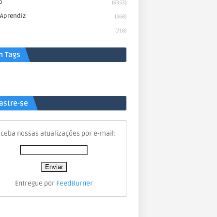
o
(6353)
 Aprendiz
(368)
(718)
n Tags
astre-se
ceba nossas atualizações por e-mail:
Entregue por
FeedBurner