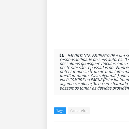
IMPORTANTE: EMPREGO DF é um sit
responsabilidade de seus autores. O 
possuímos quaisquer vínculos com a 
neste site são repassadas por Empres
detectar que se trata de uma informa
imediatamente. Caso alguma(s) oportu
você COMPRE ou PAGUE (Principalmente
alguma recolocação ou ser chamado p
possamos tomar as devidas providên
Tags
Camareira