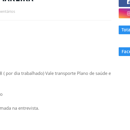
entários
Tot
Fac
( por dia trabalhado) Vale transporte Plano de saúde e
do
rmada na entrevista.