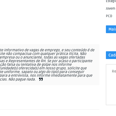
Estági
Jovem
PCD
Mai
e informativo de vagas de emprego, e seu conteúdo é de
site não compactua com qualquer prática ilícita, Não
Cad
empresa ou o anunciante, todas as vagas ofertadas
as e Representantes de RH. Se por acaso o participante
ção falsa ou tentativa de golpe nos informe
nidade(s) oferecida(s) em nosso grupo, solicite que
Re
 uniforme, sapato ou algo do tipo) para conseguir
ara a entrevista, nos informe imediatamente para que
cias. Não pague nada.