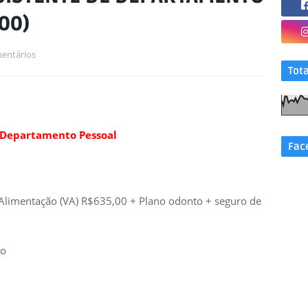
00)
entários
Tot
 Departamento Pessoal
Fac
e Alimentação (VA) R$635,00 + Plano odonto + seguro de
do