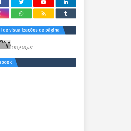
al de visualizações de página
261,643,481
ebook