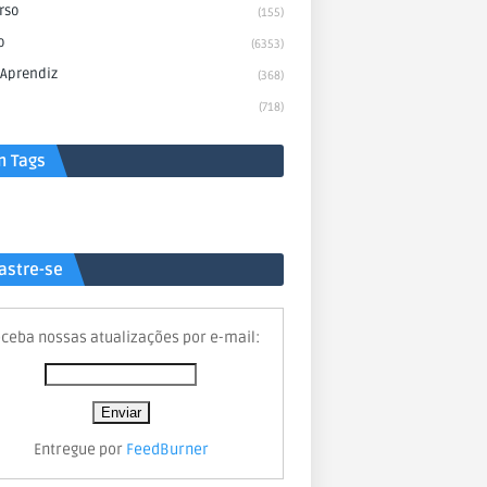
rso
(155)
o
(6353)
 Aprendiz
(368)
(718)
n Tags
astre-se
ceba nossas atualizações por e-mail:
Entregue por
FeedBurner