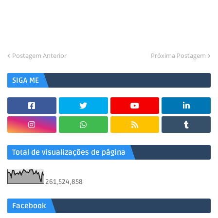
Postagem Anterior
Próxima Postagem
SIGA ME
Total de visualizações de página
261,524,858
Facebook