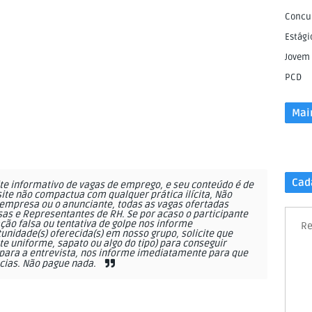
Concu
Estági
Jovem
PCD
Mai
Cad
e informativo de vagas de emprego, e seu conteúdo é de
site não compactua com qualquer prática ilícita, Não
empresa ou o anunciante, todas as vagas ofertadas
as e Representantes de RH. Se por acaso o participante
ção falsa ou tentativa de golpe nos informe
Re
nidade(s) oferecida(s) em nosso grupo, solicite que
 uniforme, sapato ou algo do tipo) para conseguir
ara a entrevista, nos informe imediatamente para que
cias. Não pague nada.