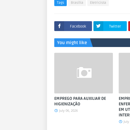
Tags
Brasília
Eletricista
Facebook
Twitter
You might like
EMPREGO PARA AUXILIAR DE
EMPRE
HIGIENIZAÇÃO
ENFE
EM UT
July 06, 2026
INTE
July