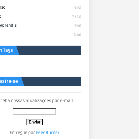
rso
(155)
o
(6353)
 Aprendiz
(368)
(718)
n Tags
astre-se
ceba nossas atualizações por e-mail:
Entregue por
FeedBurner