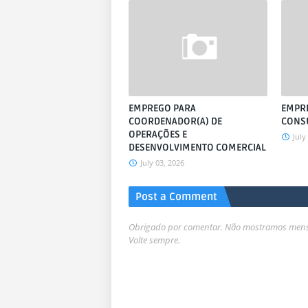
EMPREGO PARA
EMPR
COORDENADOR(A) DE
CONSU
OPERAÇÕES E
July
DESENVOLVIMENTO COMERCIAL
July 03, 2026
Post a Comment
Obrigado por comentar. Não mostramos mensa
Volte sempre.