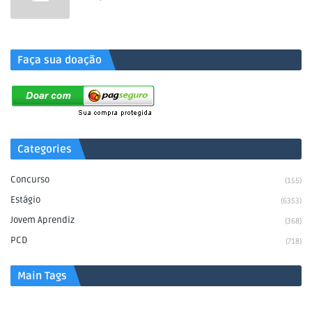
.
Faça sua doação
Categories
Concurso
(155)
Estágio
(6353)
Jovem Aprendiz
(368)
PCD
(718)
Main Tags