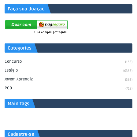
Faça sua doação
Categories
Concurso
(155)
Estágio
(6353)
Jovem Aprendiz
(368)
PCD
(718)
Main Tags
Cadastre-se