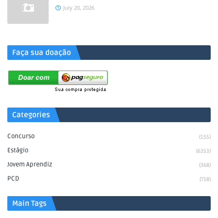
July 20, 2026
.
Faça sua doação
Categories
Concurso
(155)
Estágio
(6353)
Jovem Aprendiz
(368)
PCD
(718)
Main Tags