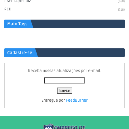
Jovem Aprendiz
(368)
PCD
(718)
Main Tags
Cadastre-se
Receba nossas atualizações por e-mail:
Entregue por
FeedBurner