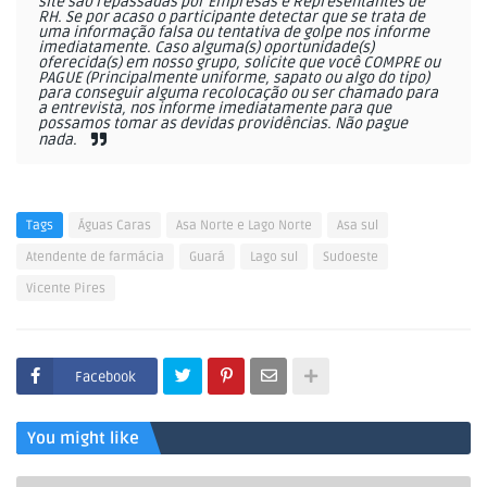
site são repassadas por Empresas e Representantes de
RH. Se por acaso o participante detectar que se trata de
uma informação falsa ou tentativa de golpe nos informe
imediatamente. Caso alguma(s) oportunidade(s)
oferecida(s) em nosso grupo, solicite que você COMPRE ou
PAGUE (Principalmente uniforme, sapato ou algo do tipo)
para conseguir alguma recolocação ou ser chamado para
a entrevista, nos informe imediatamente para que
possamos tomar as devidas providências. Não pague
nada.
Tags
Águas Caras
Asa Norte e Lago Norte
Asa sul
Atendente de farmácia
Guará
Lago sul
Sudoeste
Vicente Pires
Facebook
You might like