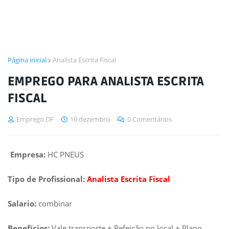
Página inicial
Analista Escrita Fiscal
EMPREGO PARA ANALISTA ESCRITA
FISCAL
Emprego DF
10 dezembro
0 Comentários
Empresa:
HC PNEUS
Tipo de Profissional:
Analista Escrita Fiscal
Salario:
combinar
Benefícios:
Vale transporte + Refeição no local + Plano