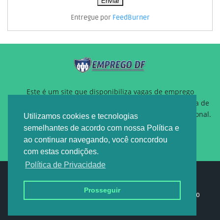
Entregue por
FeedBurner
Este é um site que disponibiliza vagas de emprego
gratuitamente para auxiliar pessoas que estão a procura de
um novo emprego ou querem reposicionamento profissional.
Utilizamos cookies e tecnologias
semelhantes de acordo com nossa Política e
ao continuar navegando, você concordou
com estas condições.
Política de Privacidade
Design by -
EMPREGO DF
Prosseguir
Home
Sobre nós
Política de privacidade
Contato
Anuncie
Duvida
Publicidade
Depoimento