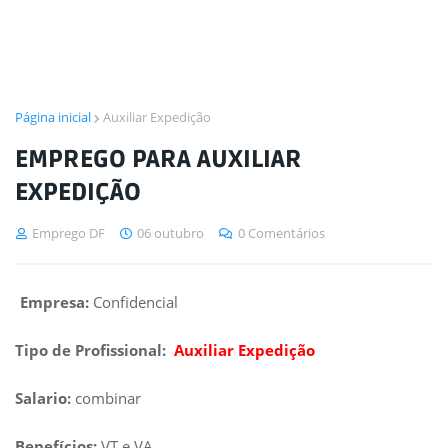
Página inicial
Auxiliar Expedição
EMPREGO PARA AUXILIAR
EXPEDIÇÃO
Emprego DF
06 outubro
0 Comentários
Empresa:
Confidencial
Tipo de Profissional:
Auxiliar Expedição
Salario:
combinar
Benefícios:
VT e VA