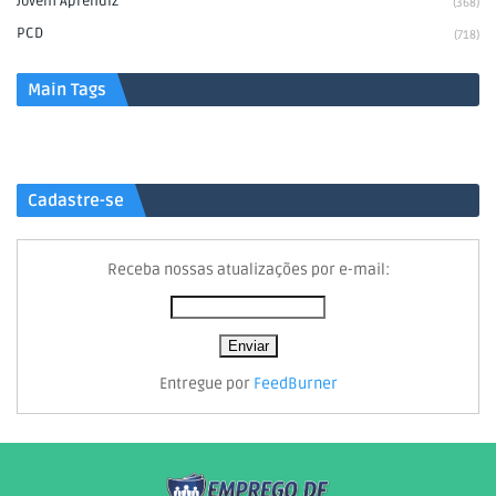
Jovem Aprendiz
(368)
PCD
(718)
Main Tags
Cadastre-se
Receba nossas atualizações por e-mail:
Entregue por
FeedBurner