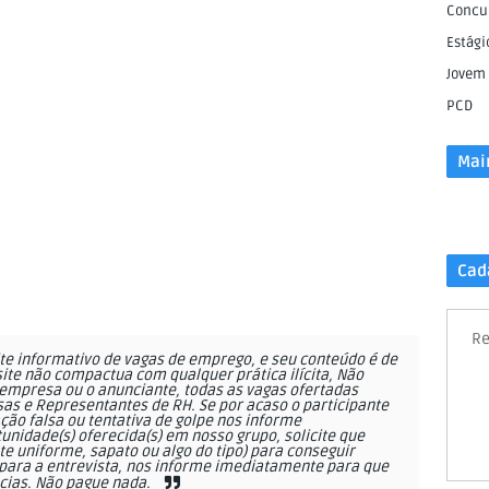
Concu
Estági
Jovem
PCD
Mai
Cad
Re
e informativo de vagas de emprego, e seu conteúdo é de
site não compactua com qualquer prática ilícita, Não
empresa ou o anunciante, todas as vagas ofertadas
as e Representantes de RH. Se por acaso o participante
ção falsa ou tentativa de golpe nos informe
nidade(s) oferecida(s) em nosso grupo, solicite que
 uniforme, sapato ou algo do tipo) para conseguir
ara a entrevista, nos informe imediatamente para que
cias. Não pague nada.