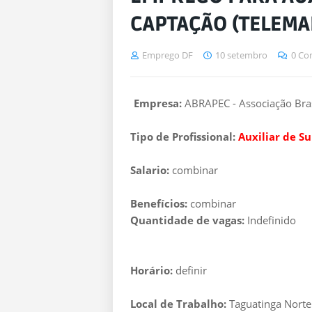
CAPTAÇÃO (TELEMA
Emprego DF
10 setembro
0 Co
Empresa:
ABRAPEC - Associação Bras
Tipo de Profissional:
Auxiliar de S
Salario:
combinar
Benefícios:
combinar
Quantidade de vagas:
Indefinido
Horário:
definir
Local de Trabalho:
Taguatinga Norte