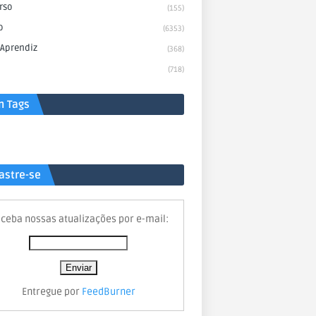
rso
(155)
o
(6353)
 Aprendiz
(368)
(718)
n Tags
astre-se
ceba nossas atualizações por e-mail:
Entregue por
FeedBurner