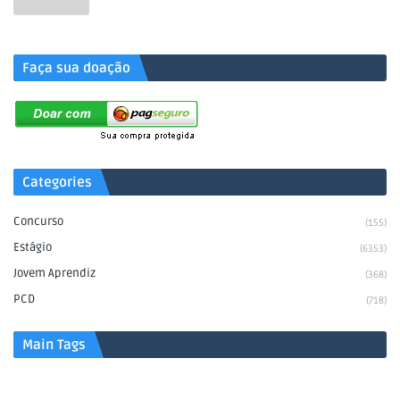
.
Faça sua doação
Categories
Concurso
(155)
Estágio
(6353)
Jovem Aprendiz
(368)
PCD
(718)
Main Tags