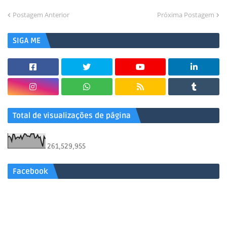
Postagem Anterior
Próxima Postagem
SIGA ME
Total de visualizações de página
261,529,955
Facebook