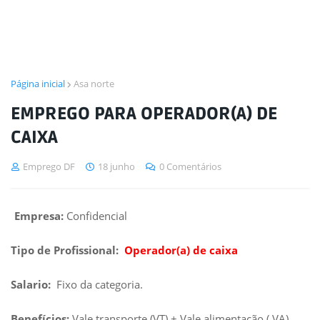
Página inicial
Asa norte
EMPREGO PARA OPERADOR(A) DE
CAIXA
Emprego DF
18 junho
0 Comentários
Empresa:
Confidencial
Tipo de Profissional:
Operador(a) de caixa
Salario:
Fixo da categoria.
Benefícios:
Vale transporte (VT) + Vale alimentação ( VA)