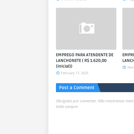
EMPREGO PARA ATENDENTE DE
EMPRE
LANCHONETE ( R$ 1.620,00
LANC
(inicial))
Nov
February 17, 2025
Post a Comment
Obrigado por comentar. Não mostramos mensa
Volte sempre.