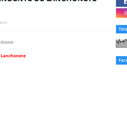
rios
Tot
udoeste
 Lanchonete
Fac