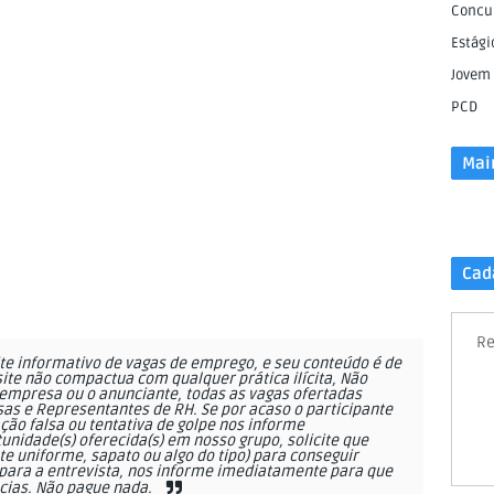
Concu
Estági
Jovem
PCD
Mai
Cad
Re
e informativo de vagas de emprego, e seu conteúdo é de
site não compactua com qualquer prática ilícita, Não
empresa ou o anunciante, todas as vagas ofertadas
as e Representantes de RH. Se por acaso o participante
ção falsa ou tentativa de golpe nos informe
nidade(s) oferecida(s) em nosso grupo, solicite que
 uniforme, sapato ou algo do tipo) para conseguir
ara a entrevista, nos informe imediatamente para que
cias. Não pague nada.