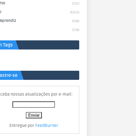
rso
(155)
o
(6353)
 Aprendiz
(368)
(718)
n Tags
astre-se
ceba nossas atualizações por e-mail:
Entregue por
FeedBurner