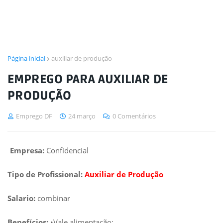
Página inicial
auxiliar de produção
EMPREGO PARA AUXILIAR DE
PRODUÇÃO
Emprego DF
24 março
0 Comentários
Empresa:
Confidencial
Tipo de Profissional:
Auxiliar de Produção
Salario:
combinar
Benefícios:
•Vale alimentação;