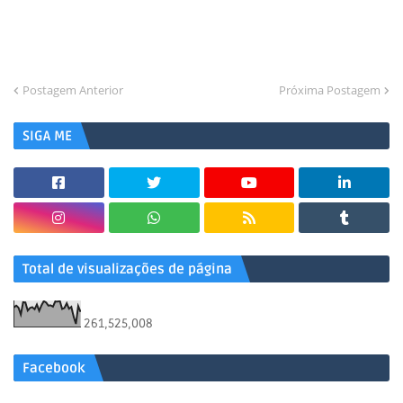
Postagem Anterior
Próxima Postagem
SIGA ME
Total de visualizações de página
261,525,008
Facebook