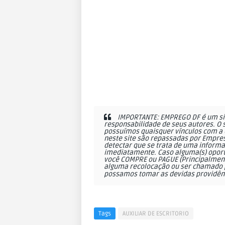
IMPORTANTE: EMPREGO DF é um sit
responsabilidade de seus autores. O 
possuímos quaisquer vínculos com a 
neste site são repassadas por Empres
detectar que se trata de uma informa
imediatamente. Caso alguma(s) oportu
você COMPRE ou PAGUE (Principalmente
alguma recolocação ou ser chamado p
possamos tomar as devidas providên
Tags
AUXILIAR DE ESCRITORIO