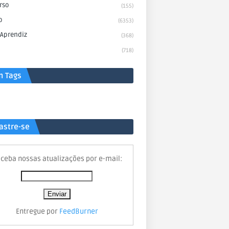
rso
(155)
o
(6353)
 Aprendiz
(368)
(718)
n Tags
astre-se
ceba nossas atualizações por e-mail:
Entregue por
FeedBurner