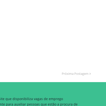
Próxima Postagem
site que disponibiliza vagas de emprego
nte para auxiliar pessoas que estão a procura de