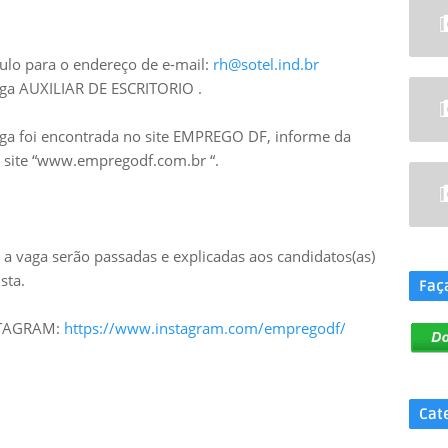
culo para o endereço de e-mail:
rh@sotel.ind.br
ga AUXILIAR DE ESCRITORIO .
aga foi encontrada no site EMPREGO DF, informe da
no site “www.empregodf.com.br “.
.
a vaga serão passadas e explicadas aos candidatos(as)
sta.
Faç
NSTAGRAM:
https://www.instagram.com/empregodf/
Cat