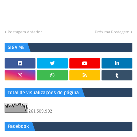
Postagem Anterior
Próxima Postagem
SIGA ME
Total de visualizações de página
261,509,902
Facebook