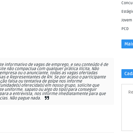
Concu
Estági
Jovem
PCD
Mai
e informativo de vagas de emprego, e seu conteúdo é de
site não compactua com qualquer prática ilícita, Não
empresa ou o anunciante, todas as vagas ofertadas
Cad
as e Representantes de RH. Se por acaso o participante
ção falsa ou tentativa de golpe nos informe
nidade(s) oferecida(s) em nosso grupo, solicite que
 uniforme, sapato ou algo do tipo) para conseguir
Re
ara a entrevista, nos informe imediatamente para que
cias. Não pague nada.