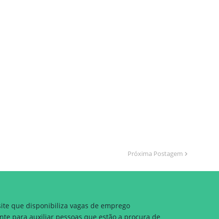
Próxima Postagem
site que disponibiliza vagas de emprego
nte para auxiliar pessoas que estão a procura de