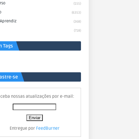
rso
(155)
o
(6353)
 Aprendiz
(368)
(718)
n Tags
astre-se
ceba nossas atualizações por e-mail:
Entregue por
FeedBurner