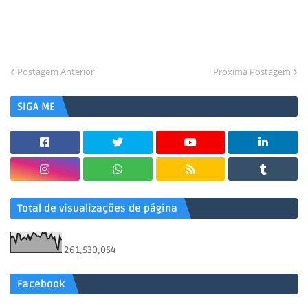
Postagem Anterior
Próxima Postagem
SIGA ME
Total de visualizações de página
261,530,054
Facebook