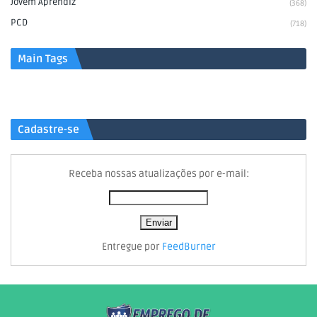
Jovem Aprendiz
(368)
PCD
(718)
Main Tags
Cadastre-se
Receba nossas atualizações por e-mail:
Entregue por
FeedBurner