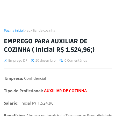
Página inicial
auxiliar de cozinha
EMPREGO PARA AUXILIAR DE
COZINHA ( Inicial R$ 1.524,96;)
Emprego DF
20 dezembro
0 Comentários
Empresa:
Confidencial
Tipo de Profissional:
AUXILIAR DE COZINHA
Salário:
Inicial R$ 1.524,96;
Benefícios:
Almoço no local; Vale Transporte; Produtividade