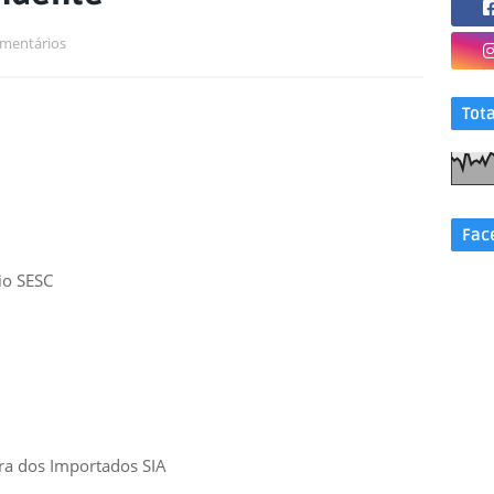
mentários
Tot
Fac
io SESC
a dos Importados SIA