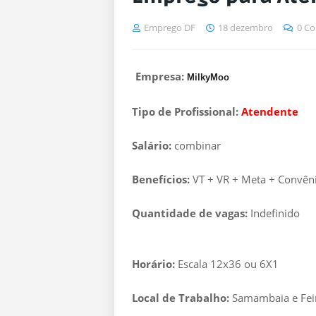
Emprego DF
18 dezembro
0 Co
Empresa:
MilkyMoo
Tipo de Profissional:
Atendente
Salário:
combinar
Benefícios:
VT + VR + Meta + Convên
Quantidade de vagas:
Indefinido
Horário:
Escala 12x36 ou 6X1
Local de Trabalho:
Samambaia e Feir