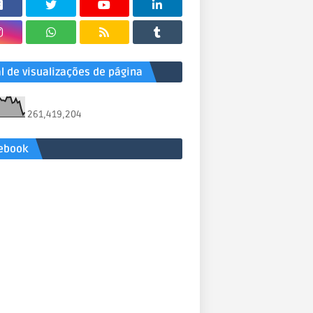
al de visualizações de página
261,419,204
ebook