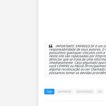
IMPORTANTE: EMPREGO DF é um sit
responsabilidade de seus autores. O 
possuímos quaisquer vínculos com a 
neste site são repassadas por Empres
detectar que se trata de uma informa
imediatamente. Caso alguma(s) oportu
você COMPRE ou PAGUE (Principalmente
alguma recolocação ou ser chamado p
possamos tomar as devidas providên
Tags
atendente
Samambaia
SIA