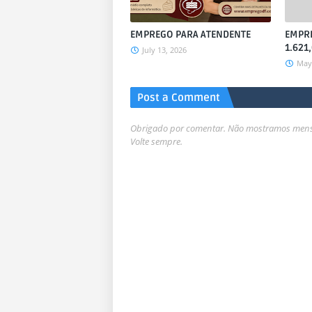
EMPREGO PARA ATENDENTE
EMPRE
1.621,
July 13, 2026
May 
Post a Comment
Obrigado por comentar. Não mostramos mensa
Volte sempre.