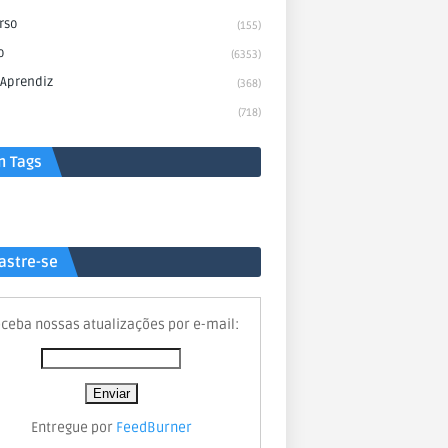
rso
(155)
o
(6353)
 Aprendiz
(368)
(718)
n Tags
astre-se
ceba nossas atualizações por e-mail:
Entregue por
FeedBurner