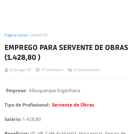
Página inicial
GAMA/DF
EMPREGO PARA SERVENTE DE OBRAS
(1.428,80 )
Emprego DF
17 setembro
0 Comentários
Empresa:
Albuquerque Engenharia
Tipo de Profissional:
Servente de Obras
Salário:
1.428,80
Benefícios:
VT, VR, Café da Manhã, Hora extras, Seguro de