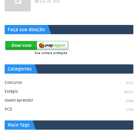
July 20, 2026
.
Faça sua doação
Categories
Concurso
(155)
Estágio
(6353)
Jovem Aprendiz
(368)
PCD
(718)
Main Tags