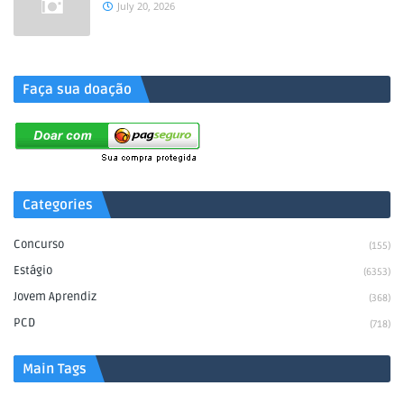
July 20, 2026
.
Faça sua doação
Categories
Concurso
(155)
Estágio
(6353)
Jovem Aprendiz
(368)
PCD
(718)
Main Tags