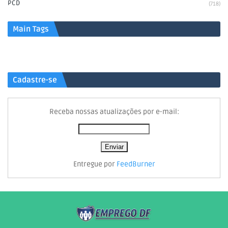
PCD
(718)
Main Tags
Cadastre-se
Receba nossas atualizações por e-mail:
Entregue por
FeedBurner