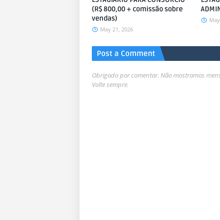
(R$ 800,00 + comissão sobre
ADMIN
vendas)
May 
May 21, 2026
Post a Comment
Obrigado por comentar. Não mostramos mensa
Volte sempre.