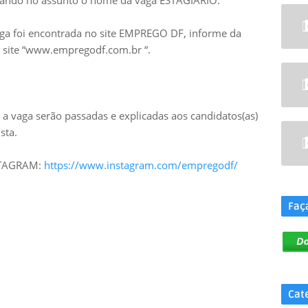
ando no assunto o nome da vaga ESTAGIÁRIO.
aga foi encontrada no site EMPREGO DF, informe da
no site “www.empregodf.com.br “.
a vaga serão passadas e explicadas aos candidatos(as)
sta.
NSTAGRAM:
https://www.instagram.com/empregodf/
.
Faç
Cat