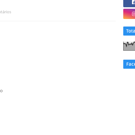
tários
Tot
Fac
do