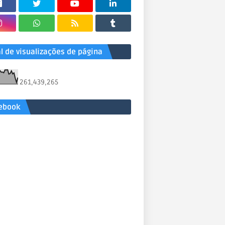
al de visualizações de página
261,439,265
ebook