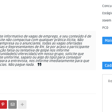
Concu
Estági
Jovem
PCD
e informativo de vagas de emprego, e seu conteúdo é de
site não compactua com qualquer prática ilícita, Não
Mai
empresa ou o anunciante, todas as vagas ofertadas
as e Representantes de RH. Se por acaso o participante
ção falsa ou tentativa de golpe nos informe
nidade(s) oferecida(s) em nosso grupo, solicite que
 uniforme, sapato ou algo do tipo) para conseguir
ara a entrevista, nos informe imediatamente para que
cias. Não pague nada.
Cad
Re