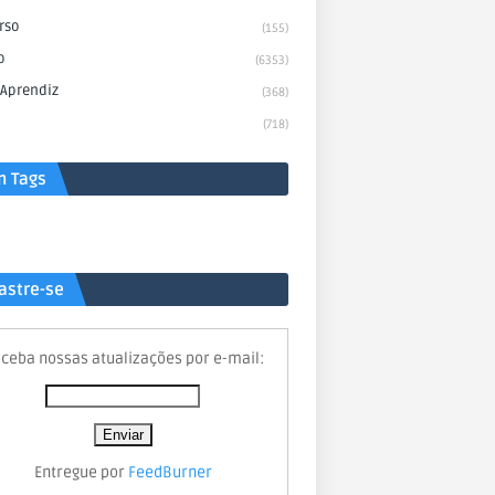
rso
(155)
o
(6353)
 Aprendiz
(368)
(718)
n Tags
astre-se
ceba nossas atualizações por e-mail:
Entregue por
FeedBurner