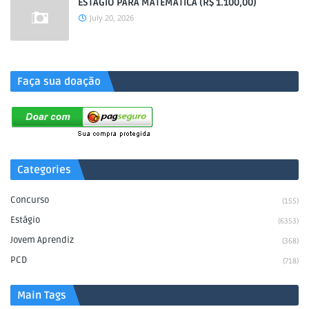
ESTÁGIO PARA MATEMÁTICA (R$ 1.100,00)
July 20, 2026
.
Faça sua doação
Categories
Concurso
(155)
Estágio
(6353)
Jovem Aprendiz
(368)
PCD
(718)
Main Tags