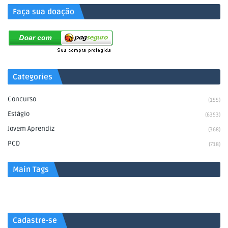
Faça sua doação
Categories
Concurso
(155)
Estágio
(6353)
Jovem Aprendiz
(368)
PCD
(718)
Main Tags
Cadastre-se