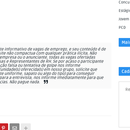
Concu
Estági
Jovem
PCD
Mai
e informativo de vagas de emprego, e seu conteúdo é de
site não compactua com qualquer prática ilícita, Não
empresa ou o anunciante, todas as vagas ofertadas
as e Representantes de RH. Se por acaso o participante
ção falsa ou tentativa de golpe nos informe
nidade(s) oferecida(s) em nosso grupo, solicite que
Cad
 uniforme, sapato ou algo do tipo) para conseguir
ara a entrevista, nos informe imediatamente para que
cias. Não pague nada.
Re