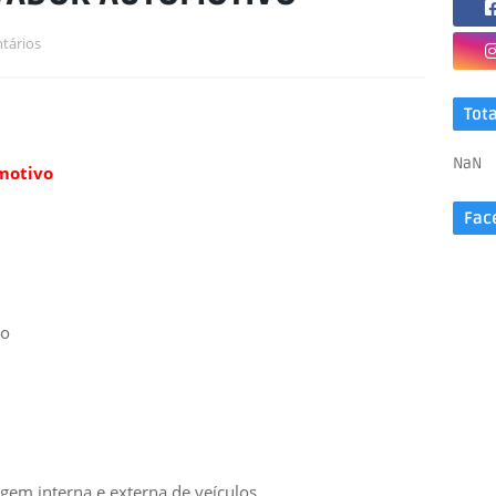
tários
Tot
NaN
motivo
Fac
do
agem interna e externa de veículos