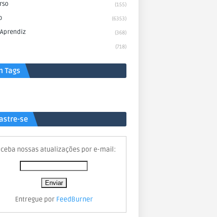
rso
(155)
o
(6353)
 Aprendiz
(368)
(718)
n Tags
astre-se
ceba nossas atualizações por e-mail:
Entregue por
FeedBurner