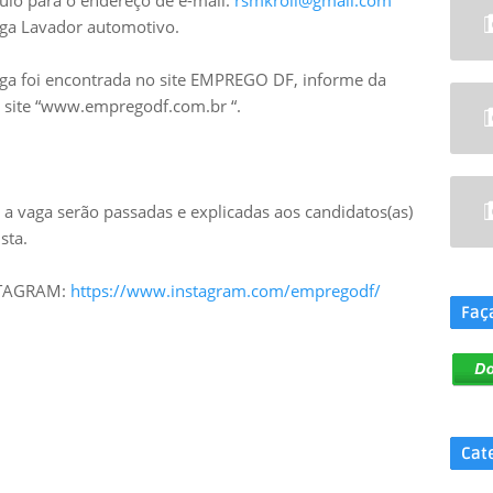
culo para o endereço de e-mail:
rsmkroll@gmail.com
ga Lavador automotivo.
aga foi encontrada no site EMPREGO DF, informe da
no site “www.empregodf.com.br “.
a vaga serão passadas e explicadas aos candidatos(as)
sta.
.
NSTAGRAM:
https://www.instagram.com/empregodf/
Faç
Cat