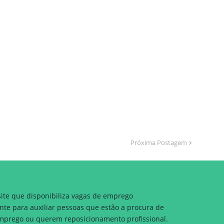
Próxima Postagem
site que disponibiliza vagas de emprego
nte para auxiliar pessoas que estão a procura de
prego ou querem reposicionamento profissional.