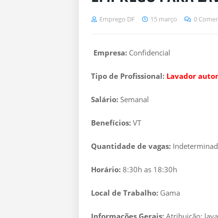
Emprego DF
15 março
0 Comen
Empresa:
Confidencial
Tipo de Profissional:
Lavador auto
Salário:
Semanal
Benefícios:
VT
Quantidade de vagas:
Indetermina
Horário:
8:30h as 18:30h
Local de Trabalho:
Gama
Informações Gerais:
Atribuição: lav