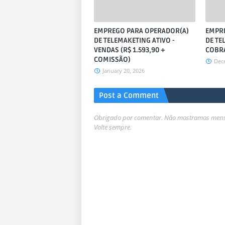
EMPREGO PARA OPERADOR(A)
EMPR
DE TELEMAKETING ATIVO -
DE TE
VENDAS (R$ 1.593,90 +
COBRA
COMISSÃO)
Dec
January 20, 2026
Post a Comment
Obrigado por comentar. Não mostramos mensa
Volte sempre.