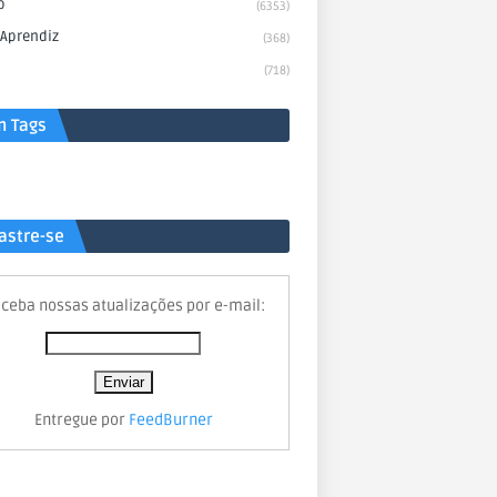
o
(6353)
 Aprendiz
(368)
(718)
n Tags
astre-se
ceba nossas atualizações por e-mail:
Entregue por
FeedBurner