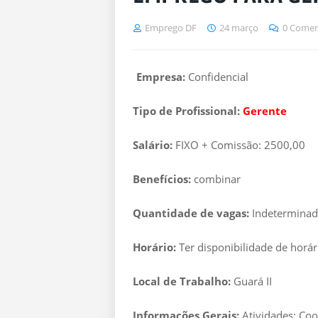
Emprego DF
24 março
0 Comen
Empresa:
Confidencial
Tipo de Profissional:
Gerente
Salário:
FIXO + Comissão: 2500,00
Benefícios:
combinar
Quantidade de vagas:
Indetermina
Horário:
Ter disponibilidade de horár
Local de Trabalho:
Guará II
Informações Gerais:
Atividades: Coo