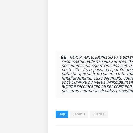
IMPORTANTE: EMPREGO DF é um sit
responsabilidade de seus autores. O 
possuímos quaisquer vínculos com a 
neste site são repassadas por Empres
detectar que se trata de uma informa
imediatamente. Caso alguma(s) oportu
você COMPRE ou PAGUE (Principalmente
alguma recolocação ou ser chamado p
possamos tomar as devidas providên
Tags
Gerente
Guará II