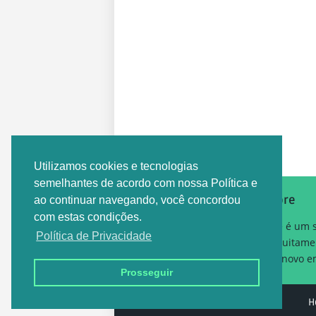
Postagem Anterior
Utilizamos cookies e tecnologias
semelhantes de acordo com nossa Política e
Sobre
ao continuar navegando, você concordou
com estas condições.
Este é um 
Política de Privacidade
gratuitame
um novo em
Prosseguir
Design by -
EMPREGO DF
H