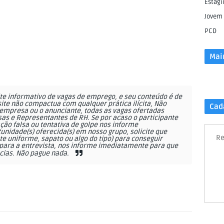
Estági
Jovem
PCD
Mai
e informativo de vagas de emprego, e seu conteúdo é de
site não compactua com qualquer prática ilícita, Não
Cad
empresa ou o anunciante, todas as vagas ofertadas
as e Representantes de RH. Se por acaso o participante
ção falsa ou tentativa de golpe nos informe
nidade(s) oferecida(s) em nosso grupo, solicite que
Re
 uniforme, sapato ou algo do tipo) para conseguir
ara a entrevista, nos informe imediatamente para que
cias. Não pague nada.