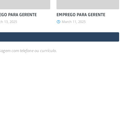
GO PARA GERENTE
EMPREGO PARA GERENTE
h 13, 2025
March 11, 2025
gem com telefone ou currículo.