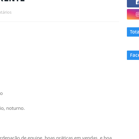
tários
Tot
Fac
do
io, noturno.
rdenação de equipe, boas práticas em vendas, e boa