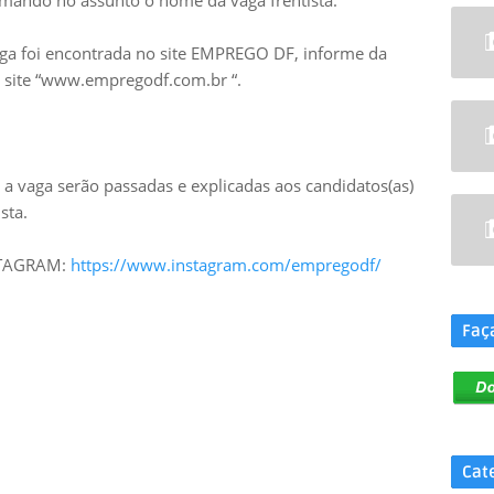
mando no assunto o nome da vaga frentista.
aga foi encontrada no site EMPREGO DF, informe da
no site “www.empregodf.com.br “.
a vaga serão passadas e explicadas aos candidatos(as)
sta.
NSTAGRAM:
https://www.instagram.com/empregodf/
.
Faç
Cat