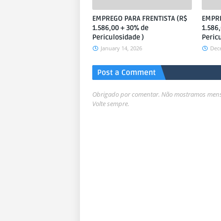
EMPREGO PARA FRENTISTA (R$
EMPRE
1.586,00 + 30% de
1.586
Periculosidade )
Peric
January 14, 2026
Dec
Post a Comment
Obrigado por comentar. Não mostramos mensa
Volte sempre.