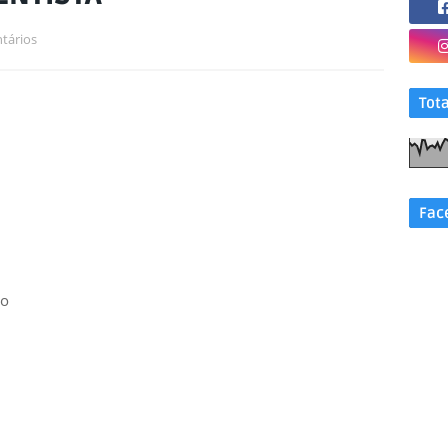
tários
Tot
Fac
do