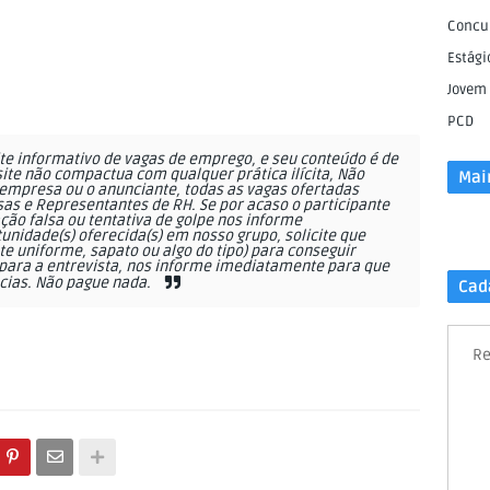
Concu
Estági
Jovem
PCD
e informativo de vagas de emprego, e seu conteúdo é de
site não compactua com qualquer prática ilícita, Não
Mai
empresa ou o anunciante, todas as vagas ofertadas
as e Representantes de RH. Se por acaso o participante
ção falsa ou tentativa de golpe nos informe
nidade(s) oferecida(s) em nosso grupo, solicite que
 uniforme, sapato ou algo do tipo) para conseguir
ara a entrevista, nos informe imediatamente para que
cias. Não pague nada.
Cad
Re