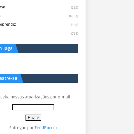
rso
(155)
o
(6353)
 Aprendiz
(368)
(718)
n Tags
astre-se
ceba nossas atualizações por e-mail:
Entregue por
FeedBurner