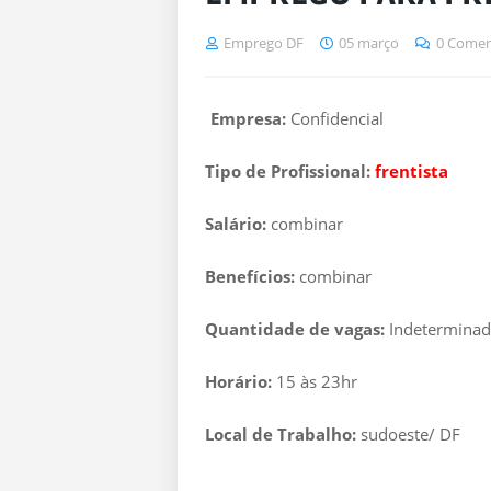
Emprego DF
05 março
0 Comen
Empresa:
Confidencial
Tipo de Profissional:
frentista
Salário:
combinar
Benefícios:
combinar
Quantidade de vagas:
Indetermina
Horário:
15 às 23hr
Local de Trabalho:
sudoeste/ DF