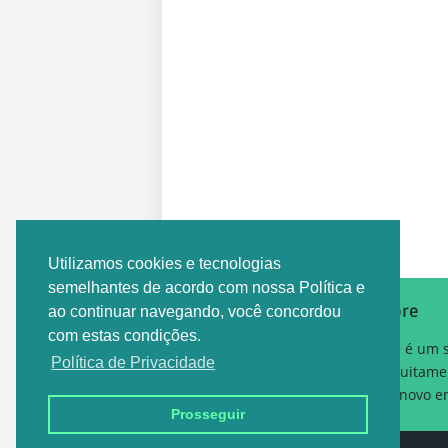
Postagem Anterior
Utilizamos cookies e tecnologias
semelhantes de acordo com nossa Política e
Sobre
ao continuar navegando, você concordou
com estas condições.
Este é um 
Política de Privacidade
gratuitame
um novo em
Prosseguir