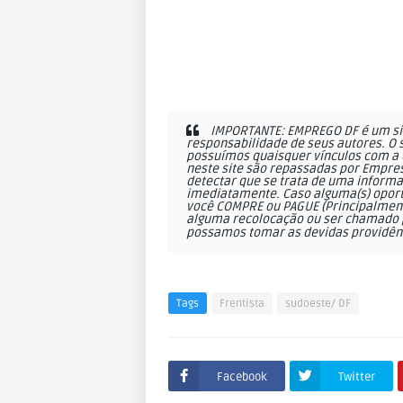
IMPORTANTE: EMPREGO DF é um sit
responsabilidade de seus autores. O 
possuímos quaisquer vínculos com a 
neste site são repassadas por Empres
detectar que se trata de uma informa
imediatamente. Caso alguma(s) oportu
você COMPRE ou PAGUE (Principalmente
alguma recolocação ou ser chamado p
possamos tomar as devidas providên
Tags
Frentista
sudoeste/ DF
Facebook
Twitter