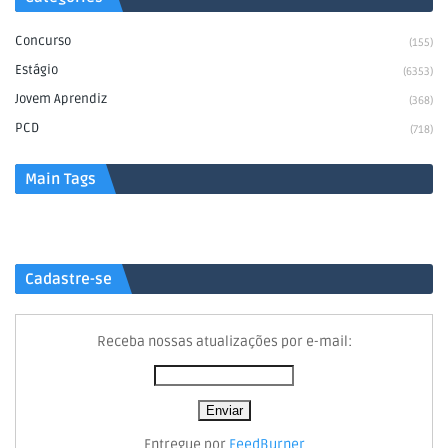
Concurso
(155)
Estágio
(6353)
Jovem Aprendiz
(368)
PCD
(718)
Main Tags
Cadastre-se
Receba nossas atualizações por e-mail:
Entregue por
FeedBurner