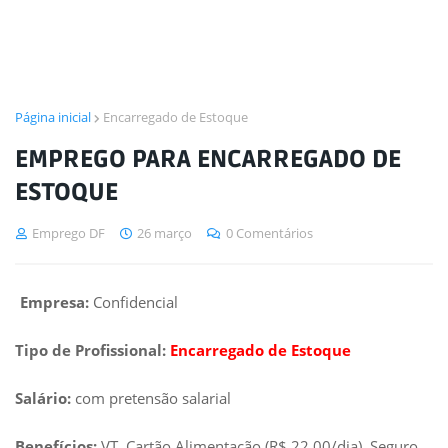
Página inicial
Encarregado de Estoque
EMPREGO PARA ENCARREGADO DE
ESTOQUE
Emprego DF
26 março
0 Comentários
Empresa:
Confidencial
Tipo de Profissional:
Encarregado de Estoque
Salário:
com pretensão salarial
Benefícios:
VT, Cartão Alimentação (R$ 22,00/dia), Seguro