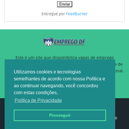
Entregue por
FeedBurner
Este é um site que disponibiliza vagas de emprego
gratuitamente para auxiliar pessoas que estão a procura de
um novo emprego ou querem reposicionamento profissional.
Utilizamos cookies e tecnologias
semelhantes de acordo com nossa Política e
ao continuar navegando, você concordou
com estas condições.
Política de Privacidade
Design by -
EMPREGO DF
Prosseguir
Home
Sobre nós
Política de privacidade
Contato
Anuncie
Duvida
Publicidade
Depoimento