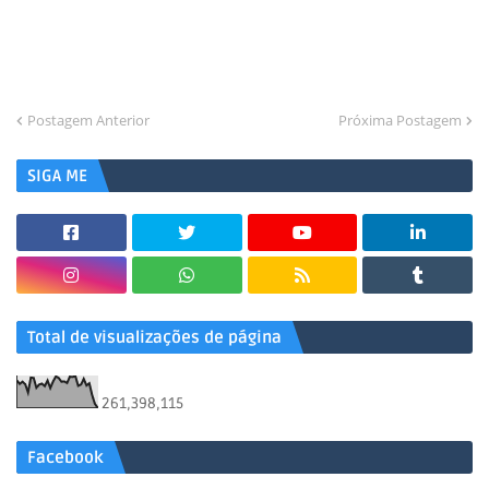
Postagem Anterior
Próxima Postagem
SIGA ME
Total de visualizações de página
261,398,115
Facebook