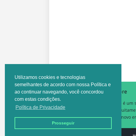
Postagem Anterior
Utilizamos cookies e tecnologias
semelhantes de acordo com nossa Política e
Sobre
ao continuar navegando, você concordou
com estas condições.
Este é um 
Política de Privacidade
gratuitame
um novo em
Prosseguir
Design by -
EMPREGO DF
H