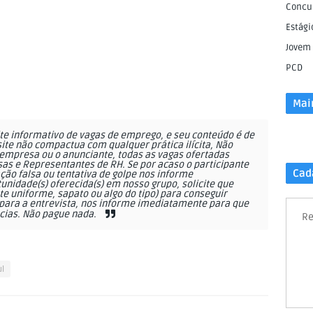
Concu
Estági
Jovem
PCD
Mai
e informativo de vagas de emprego, e seu conteúdo é de
site não compactua com qualquer prática ilícita, Não
empresa ou o anunciante, todas as vagas ofertadas
as e Representantes de RH. Se por acaso o participante
Cad
ção falsa ou tentativa de golpe nos informe
nidade(s) oferecida(s) em nosso grupo, solicite que
 uniforme, sapato ou algo do tipo) para conseguir
ara a entrevista, nos informe imediatamente para que
cias. Não pague nada.
Re
ul