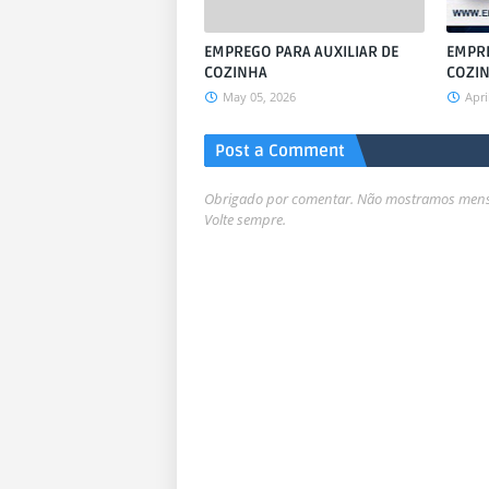
EMPREGO PARA AUXILIAR DE
EMPRE
COZINHA
COZI
May 05, 2026
Apri
Post a Comment
Obrigado por comentar. Não mostramos mensa
Volte sempre.