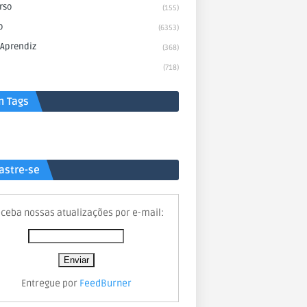
rso
(155)
o
(6353)
 Aprendiz
(368)
(718)
n Tags
astre-se
ceba nossas atualizações por e-mail:
Entregue por
FeedBurner