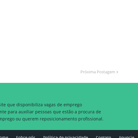
Próxima Postagem
site que disponibiliza vagas de emprego
nte para auxiliar pessoas que estão a procura de
prego ou querem reposicionamento profissional.
ome
Sobre nós
Política de privacidade
Contato
Anuncie