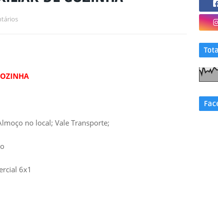
tários
Tot
COZINHA
Fac
lmoço no local; Vale Transporte;
do
rcial 6x1