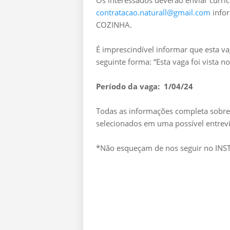
Os interessados deverão enviar curríc
contratacao.naturall@gmail.com
info
COZINHA.
É imprescindível informar que esta v
seguinte forma: “Esta vaga foi vista 
Período da vaga: 1/04/24
Todas as informações completa sobre 
selecionados em uma possível entrevi
*Não esqueçam de nos seguir no I