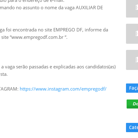
ulo para o endereço de e-mail:
rmando no assunto o nome da vaga AUXILIAR DE
aga foi encontrada no site EMPREGO DF, informe da
no site “www.empregodf.com.br “.
a vaga serão passadas e explicadas aos candidatos(as)
.
sta.
Faç
NSTAGRAM:
https://www.instagram.com/empregodf/
Cat