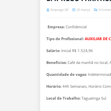
Emprego DF
25 março
0 Comen
Empresa:
Confidencial
Tipo de Profissional:
AUXILIAR DE 
Salário:
Inicial R$ 1.524,96
Benefícios:
Café da manhã no local; A
Quantidade de vagas:
Indetermina
Horário:
44h Semanais, Horário Come
Local de Trabalho:
Taguatinga Sul