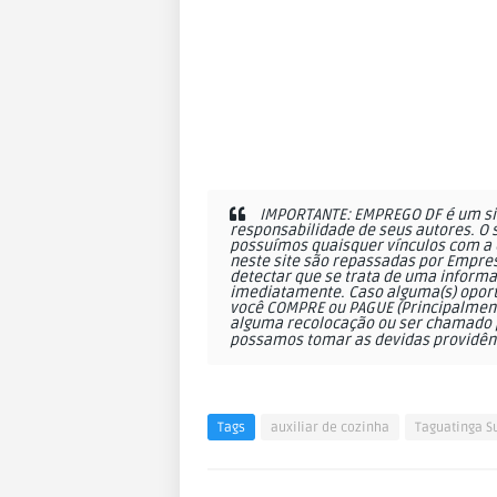
IMPORTANTE: EMPREGO DF é um sit
responsabilidade de seus autores. O 
possuímos quaisquer vínculos com a 
neste site são repassadas por Empres
detectar que se trata de uma informa
imediatamente. Caso alguma(s) oportu
você COMPRE ou PAGUE (Principalmente
alguma recolocação ou ser chamado p
possamos tomar as devidas providên
Tags
auxiliar de cozinha
Taguatinga S