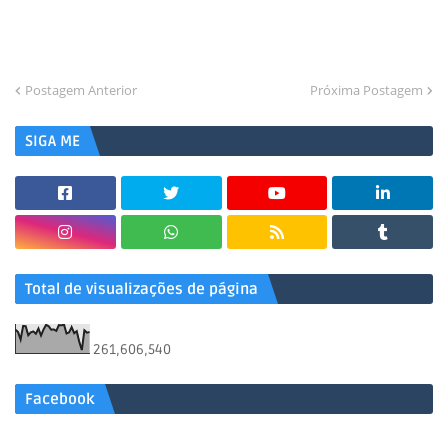
Postagem Anterior
Próxima Postagem
SIGA ME
Total de visualizações de página
261,606,540
Facebook