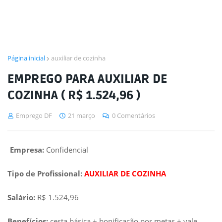
Página inicial
auxiliar de cozinha
EMPREGO PARA AUXILIAR DE
COZINHA ( R$ 1.524,96 )
Emprego DF
21 março
0 Comentários
Empresa:
Confidencial
Tipo de Profissional:
AUXILIAR DE COZINHA
Salário:
R$ 1.524,96
Benefícios:
cesta básica + bonificação por metas + vale