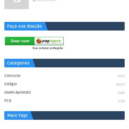
.
Faça sua doação
Categories
Concurso
(155)
Estágio
(6353)
Jovem Aprendiz
(368)
PCD
(718)
Main Tags