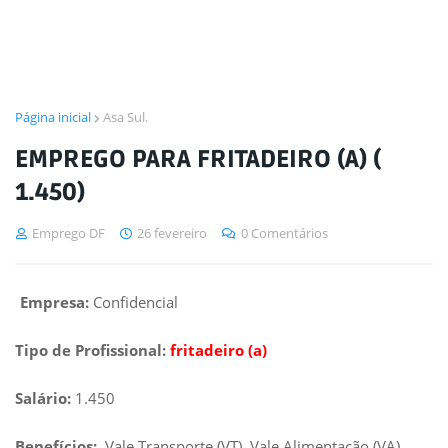
Página inicial
Asa Sul.
EMPREGO PARA FRITADEIRO (A) (
1.450)
Emprego DF
26 fevereiro
0 Comentários
Empresa:
Confidencial
Tipo de Profissional:
fritadeiro (a)
Salário:
1.450
Benefícios:
Vale Transporte (VT), Vale Alimentação (VA).