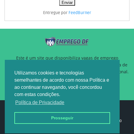
Entregue por
FeedBurner
Este é um site que disponibiliza vagas de emprego
gratuitamente para auxiliar pessoas que estão a procura de
um novo emprego ou querem reposicionamento profissional.
Utilizamos cookies e tecnologias
semelhantes de acordo com nossa Política e
ao continuar navegando, você concordou
com estas condições.
Política de Privacidade
Design by -
EMPREGO DF
Prosseguir
Home
Sobre nós
Política de privacidade
Contato
Anuncie
Duvida
Publicidade
Depoimento