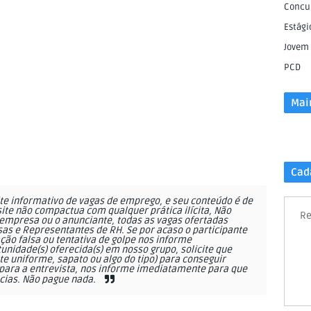
Concu
Estági
Jovem
PCD
Mai
Cad
e informativo de vagas de emprego, e seu conteúdo é de
site não compactua com qualquer prática ilícita, Não
Re
empresa ou o anunciante, todas as vagas ofertadas
as e Representantes de RH. Se por acaso o participante
ção falsa ou tentativa de golpe nos informe
nidade(s) oferecida(s) em nosso grupo, solicite que
 uniforme, sapato ou algo do tipo) para conseguir
ara a entrevista, nos informe imediatamente para que
cias. Não pague nada.