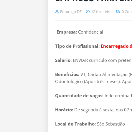
Emprego DF
12 fevereiro
0 Com
Empresa:
Confidencial
Tipo de Profissional:
Encarregado d
Salário:
ENVIAR currículo com pretens
Benefícios:
VT, Cartão Alimentação (R
Odontológico (Após três meses), Apo
Quantidade de vagas:
Indetermina
Horário:
De segunda à sexta, das 07h
Local de Trabalho:
São Sebastião