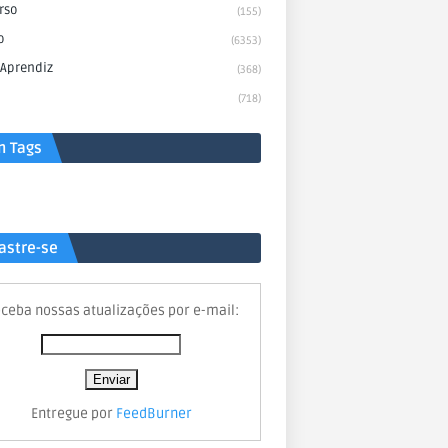
rso
(155)
o
(6353)
 Aprendiz
(368)
(718)
n Tags
astre-se
ceba nossas atualizações por e-mail:
Entregue por
FeedBurner