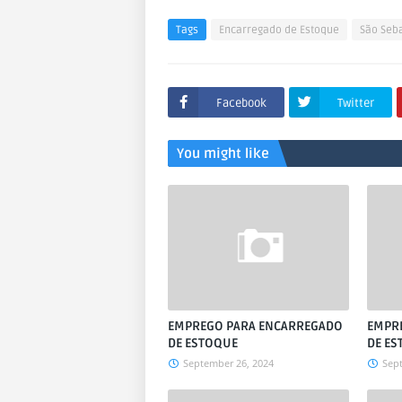
Tags
Encarregado de Estoque
São Seb
Facebook
Twitter
You might like
EMPREGO PARA ENCARREGADO
EMPR
DE ESTOQUE
DE ES
September 26, 2024
Sep