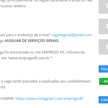
go principalmente na região da Brasília e Entorno não
rocesso seletivo
culo para o endereço de e-mail:
vagasttgeral@gmail.com
aga
AUXILIAR DE SERVIÇOS GERAIS.
aga foi encontrada no site EMPREGO DF, informe da
.
no site “www.empregodf.com.br “.
Faç
a vaga serão passadas e explicadas aos candidatos(as)
sta.
NSTAGRAM:
https://www.instagram.com/empregodf/
Cat