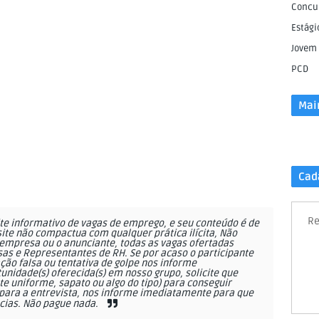
Concu
Estági
Jovem
PCD
Mai
Cad
Re
e informativo de vagas de emprego, e seu conteúdo é de
site não compactua com qualquer prática ilícita, Não
empresa ou o anunciante, todas as vagas ofertadas
as e Representantes de RH. Se por acaso o participante
ção falsa ou tentativa de golpe nos informe
nidade(s) oferecida(s) em nosso grupo, solicite que
 uniforme, sapato ou algo do tipo) para conseguir
ara a entrevista, nos informe imediatamente para que
cias. Não pague nada.