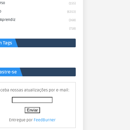
rso
(155)
o
(6353)
 Aprendiz
(368)
(718)
n Tags
astre-se
ceba nossas atualizações por e-mail:
Entregue por
FeedBurner