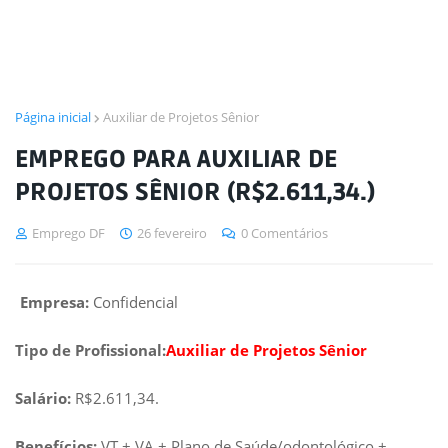
Página inicial
Auxiliar de Projetos Sênior
EMPREGO PARA AUXILIAR DE
PROJETOS SÊNIOR (R$2.611,34.)
Emprego DF
26 fevereiro
0 Comentários
Empresa:
Confidencial
Tipo de Profissional:
Auxiliar de Projetos Sênior
Salário:
R$2.611,34.
Benefícios:
VT + VA + Plano de Saúde/odontológico +