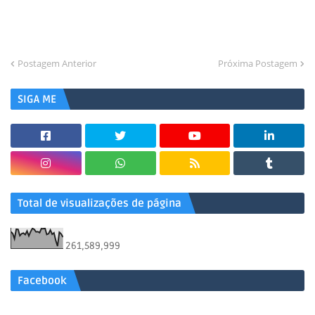
Postagem Anterior
Próxima Postagem
SIGA ME
Total de visualizações de página
261,589,999
Facebook