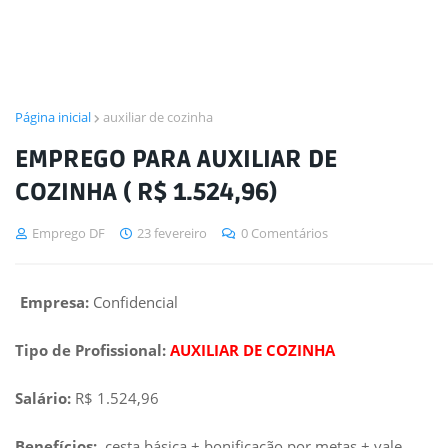
Página inicial
auxiliar de cozinha
EMPREGO PARA AUXILIAR DE
COZINHA ( R$ 1.524,96)
Emprego DF
23 fevereiro
0 Comentários
Empresa:
Confidencial
Tipo de Profissional:
AUXILIAR DE COZINHA
Salário:
R$ 1.524,96
Benefícios:
cesta básica + bonificação por metas + vale