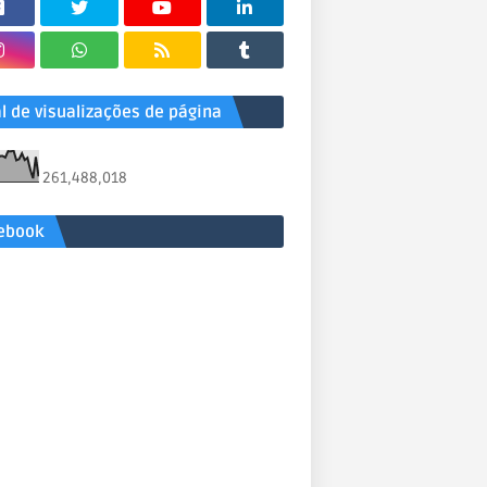
al de visualizações de página
261,488,018
ebook