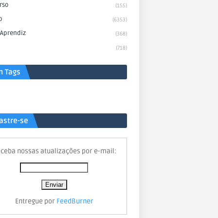
rso
(155)
o
(6353)
 Aprendiz
(368)
(718)
n Tags
astre-se
ceba nossas atualizações por e-mail:
Entregue por
FeedBurner