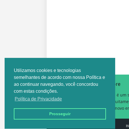
Postagem Anterior
Utilizamos cookies e tecnologias
semelhantes de acordo com nossa Política e
Sobre
ao continuar navegando, você concordou
com estas condições.
Este é um 
Política de Privacidade
gratuitame
um novo em
Prosseguir
Design by -
EMPREGO DF
H