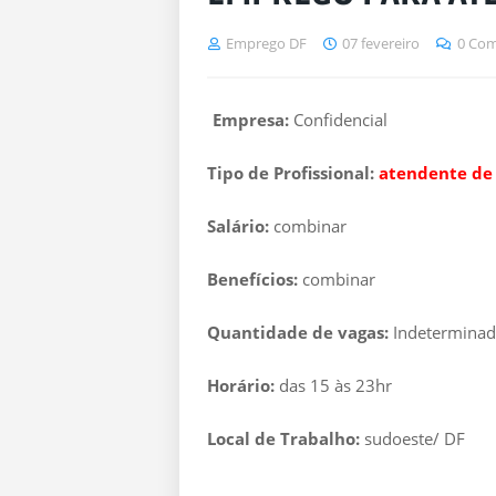
Emprego DF
07 fevereiro
0 Com
Empresa:
Confidencial
Tipo de Profissional:
atendente de 
Salário:
combinar
Benefícios:
combinar
Quantidade de vagas:
Indetermina
Horário:
das 15 às 23hr
Local de Trabalho:
sudoeste/ DF