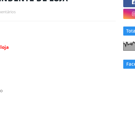
entários
Tot
loja
Fac
do