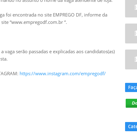
mando no assunto o nome da vaga atendente de loja.
aga foi encontrada no site EMPREGO DF, informe da
no site “www.empregodf.com.br “.
a vaga serão passadas e explicadas aos candidatos(as)
sta.
.
NSTAGRAM:
https://www.instagram.com/empregodf/
Faç
Cat