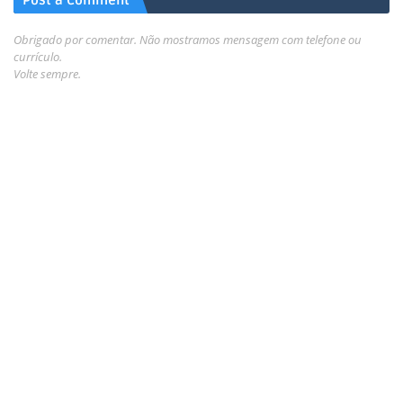
Post a Comment
Obrigado por comentar. Não mostramos mensagem com telefone ou
currículo.
Volte sempre.